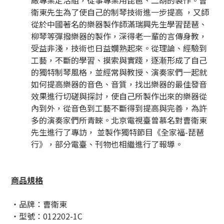
廠專業定活組，從事專業用琵琶、二胡的製作。曹
衛東先生為了使自己的制琴技術進一步提高 ，又師
從於中國著名的樂器製作師滿瑞興先生學習琵琶、
柳琴等彈撥樂器的製作，深得老一輩的言傳身教，
受益非淺，技術也日益嫺熟起來。從理論、經驗到
工藝，不斷的學習、摸索與實踐，逐漸形成了自己
的獨特制琴風格，並經常與教授、演奏家們一起就
如何提高樂器的音色、音質，找出樂器的最佳發音
效果進行切磋與探討，使自己所製作出來的樂器從
內到外，從音色到工藝不斷得到提高與完善，為許
多的演奏家們所青睞。北京電視臺曾慕名對曹衛東
先生進行了專訪， 並製作獨特節目《全家福-琵琶
行》，部分電臺、刊物也相繼進行了報導。
商品規格
・品牌：曹衛東
・型號：012202-1C