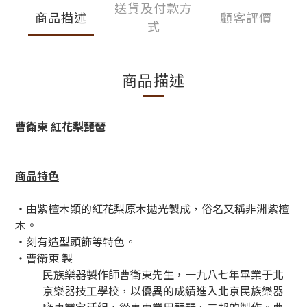
送貨及付款方
商品描述
顧客評價
式
商品描述
曹衛東 紅花梨琵琶
商品特色
・由紫檀木類的紅花梨原木拋光製成，俗名又稱非洲紫檀
木。
・刻有造型頭飾等特色。
・曹衛東 製
民族樂器製作師曹衛東先生，一九八七年畢業于北
京樂器技工學校，以優異的成績進入北京民族樂器