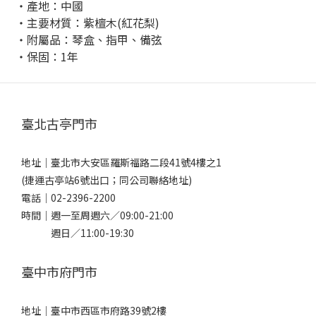
・產地：中國
・主要材質：紫檀木(紅花梨)
・附屬品：琴盒、指甲、備弦
・保固：1年
臺北古亭門市
地址｜
臺北市大安區羅斯福路二段41號4樓之1
(捷運古亭站6號出口；同公司聯絡地址)
電話｜
02-2396-2200
時間｜週一至周週六／09:00-21:00
週日／11:00-19:30
臺中市府門市
地址｜
臺中市西區市府路39號2樓