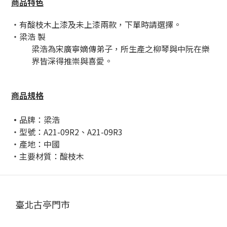
商品特色
・有酸枝木上漆及未上漆兩款，下單時請選擇。
・梁浩 製
梁浩為宋廣寧嫡傳弟子，所生產之柳琴與中阮在樂
界皆深得推崇與喜愛。
商品規格
・
品牌：梁浩
・型號：A21-09R2、A21-09R3
・產地：中國
・主要材質：酸枝木
臺北古亭門市