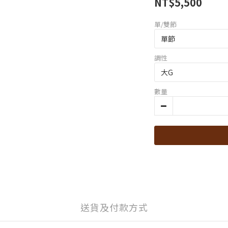
NT$5,500
單/雙節
調性
數量
送貨及付款方式