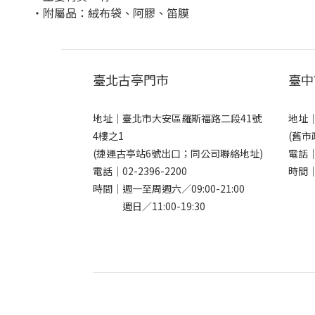
・附屬品：絨布袋、阿膠、笛膜
臺北古亭門市
臺中
地址｜
臺北市大安區羅斯福路二段41號
地址
4樓之1
(舊市
(捷運古亭站6號出口；同公司聯絡地址)
電話
電話｜
02-2396-2200
時間｜
時間｜週一至周週六／09:00-21:00
週日／11:00-19:30