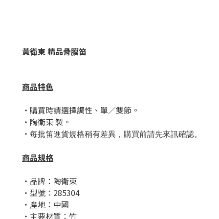
黃衛東 精品骨膜笛
商品特色
・購買時請選擇調性、單／雙節。
・陶衛東 製。
・
每批笛進貨規格稍有差異，購買前請先來訊確認。
商品規格
・品牌：
陶衛東
・型號：285304
・產地：中國
・主要材質：竹