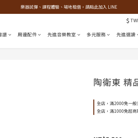
樂器試彈、課程體驗、場地租借，請點此加入 LINE
古亭門市 + 先進音樂教室週末假日皆有營業
$
TW
古亭門市 + 先進音樂教室週末假日皆有營業
書譜
周邊配件
先進音樂教室
多元服務
先進選讀
陶衛東 精
全店，滿2000免一般
全店，滿1000免超商