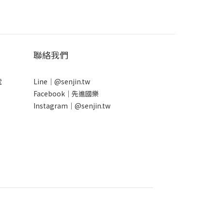
聯絡我們
號
Line｜
@senjin.tw
Facebook｜
先進國樂
Instagram｜
@senjin.tw