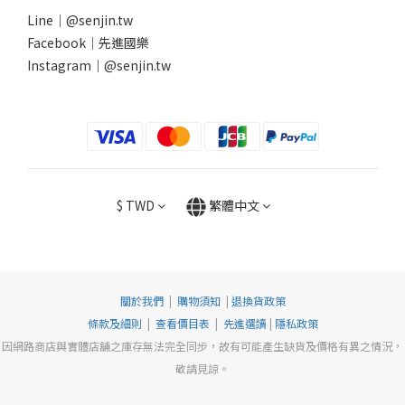
Line｜
@senjin.tw
Facebook｜
先進國樂
Instagram｜
@senjin.tw
$
TWD
繁體中文
關於我們
|
購物須知
|
退換貨政策
條款及細則
|
查看價目表
|
先進選讀
|
隱私政策
因網路商店與實體店舖之庫存無法完全同步，故有可能產生缺貨及價格有異之情況，
敬請見諒。