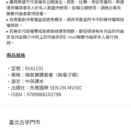
▸ 購買樂譜不代表擁有公開演出、錄影、比賽、考試等權利，樂譜
僅供購買者本人於私人範圍內使用。如需公開使用，請務必事先
聯繫作曲者取得授權。
▸ 為尊重創作者權益並避免觸法，請詳見書盒附卡中的著作權與授
權條款。
▸ 若需支付版權費或是索取總譜等問題，歡迎透過每本作品的作曲
家及作品簡介中附上的作曲家的E-mail聯繫作曲家本人進行詢
問。
商品規格
・型號：91A1101
・規格：精裝實體套書（無電子版）
・語言：中英譯本
・出版社：先進國樂 SENJIN MUSIC
・
ISBN
：
9789868102798
臺北古亭門市