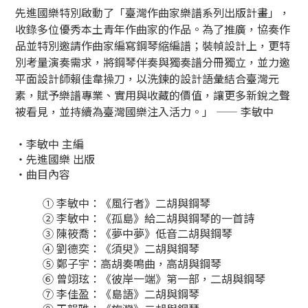
先進國樂特別啟動了「臺灣作曲家樂譜系列出版計畫」，
收錄多位優秀本土青年作曲家的作品。為了推廣，協奏作
品並特別邀請作曲家編寫鋼琴縮編譜；裝幀設計上，更特
別考量演奏需求，將鋼琴伴奏與獨奏譜分冊獨立，並力邀
平面設計師賴佳韋操刀，以洗鍊的設計語彙結合臺灣元
素，賦予樂譜專業、實用與收藏的價值，讓更多新銳之聲
被看見，並持續為臺灣國樂注入活力。」 —— 李敏中
・李敏中 主編
・先進國樂 出版
・
曲目內容
① 李敏中：《風行者》二胡與鋼琴
② 李敏中：《孤島》給二胡與鋼琴的一首詩
③ 陳筱喬：《夢中夢》低音二胡與鋼琴
④ 劉德奕：《須臾》二胡與鋼琴
⑤ 鄭子宇：高胡奏鳴曲，高胡與鋼琴
⑥ 曾翊玹：《彼岸一端》第一部，二胡與鋼琴
⑦ 李佳盈：《島語》二胡與鋼琴