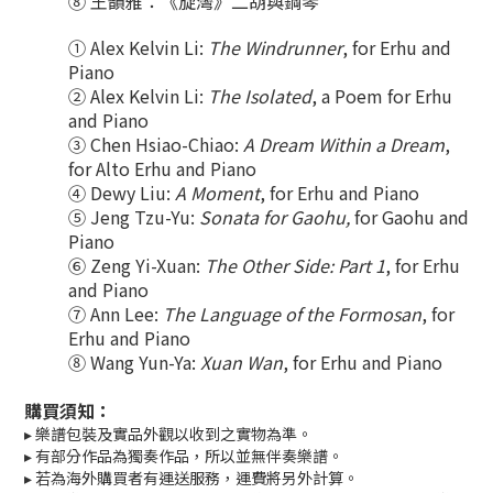
⑧ 王韻雅：《旋灣》二胡與鋼琴
① Alex Kelvin Li:
The Windrunner
, for Erhu and
Piano
② Alex Kelvin Li:
The Isolated
, a Poem for Erhu
and Piano
③ Chen Hsiao-Chiao:
A Dream Within a Dream
,
for Alto Erhu and Piano
④ Dewy Liu:
A Moment
, for Erhu and Piano
⑤ Jeng Tzu-Yu:
Sonata for Gaohu,
for Gaohu and
Piano
⑥ Zeng Yi-Xuan:
The Other Side: Part 1
, for Erhu
and Piano
⑦ Ann Lee:
The Language of the Formosan
, for
Erhu and Piano
⑧ Wang Yun-Ya:
Xuan Wan
, for Erhu and Piano
購買須知：
▸ 樂譜包裝及實品外觀以收到之實物為準。
▸ 有部分作品為獨奏作品，所以並無伴奏樂譜。
▸ 若為海外購買者有運送服務，運費將另外計算。