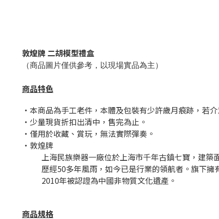
敦煌牌 二胡模型禮盒
（商品圖片僅供參考，以現場實品為主）
商品特色
・本
商品為手工老件，本體及包裝有少許歲月痕跡，若介
・少量現貨折扣出清中，售完為止。
・僅用於收藏、賞玩，無法實際彈奏。
・敦煌牌
上海民族樂器一廠位於上海市千年古鎮七寶，建築面
歷經50多年風雨，如今已是行業的領航者。旗下
2010年被認證為中國非物質文化遺產。
商品規格