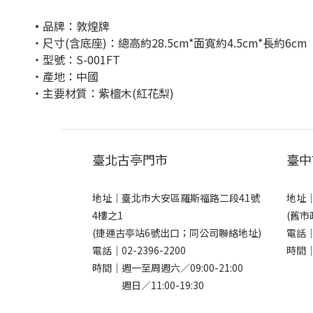
・
品牌：敦煌牌
・尺寸(含底座)：總高約28.5cm*面寬約4.5cm*長約6cm
・型號：S-001FT
・產地：中國
・主要材質：紫檀木(紅花梨)
臺北古亭門市
臺中
地址｜
臺北市大安區羅斯福路二段41號
地址
4樓之1
(舊市
(捷運古亭站6號出口；同公司聯絡地址)
電話
電話｜
02-2396-2200
時間｜
時間｜週一至周週六／09:00-21:00
週日／11:00-19:30