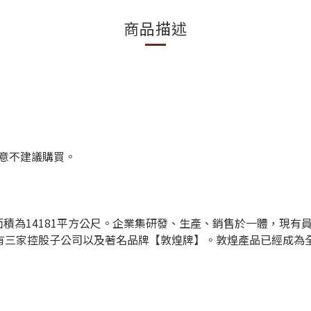
商品描述
意不建議購買
。
積為14181平方公尺。企業集研發、生產、銷售於一體，現有
擁有三家控股子公司以及著名品牌【敦煌牌】。敦煌產品已經成為