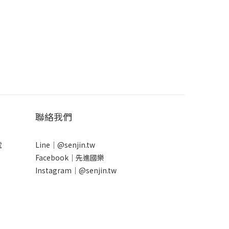
聯絡我們
號
Line｜
@senjin.tw
Facebook｜
先進國樂
Instagram｜
@senjin.tw