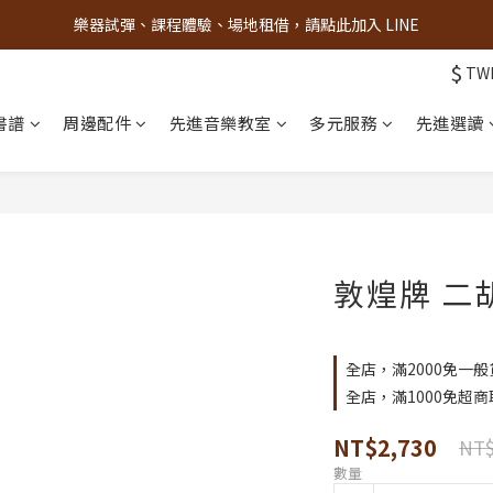
樂器試彈、課程體驗、場地租借，請點此加入 LINE
古亭門市 + 先進音樂教室週末假日皆有營業
$
TW
古亭門市 + 先進音樂教室週末假日皆有營業
書譜
周邊配件
先進音樂教室
多元服務
先進選讀
敦煌牌 二
全店，滿2000免一般
全店，滿1000免超商
NT$2,730
NT$
數量