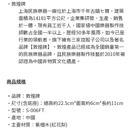
・敦煌牌
上海民族樂器一廠位於上海市千年古鎮七寶，建築
面積為14181平方公尺。企業集研發、生產、銷售
於一體，現有員工近千人，國家級中國樂器製作技
師數占全國一半以上，歷經50多年風雨，如今已是
行業的領航者。旗下擁有三家控股子公司以及著名
品牌【敦煌牌】。敦煌產品已經成為全國銷量第一
的民族樂器品牌，且民族樂器製作技藝於2010年被
認證為中國非物質文化遺產。
商品規格
・
品牌：敦煌牌
・尺寸(含底座)：總高約22.5cm*面寬約6cm*長約11cm
・型號：S-006FT
・產地：中國
・主要材質：紫檀木(紅花梨)