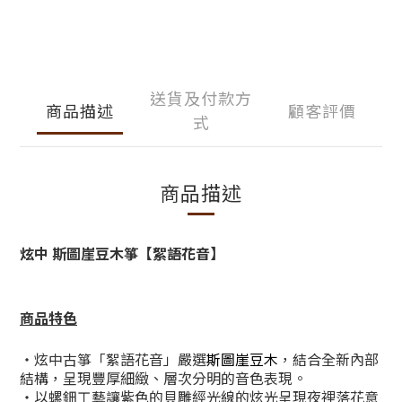
送貨及付款方
商品描述
顧客評價
式
商品描述
炫中 斯圖崖豆木箏【絮語花音】
商品特色
・炫中古箏「絮語花音」嚴選
斯圖崖豆木
，結合全新內部
結構，呈現豐厚細緻、層次分明的音色表現。
・以螺鈿工藝讓紫色的貝雕經光線的炫光呈現夜裡落花意