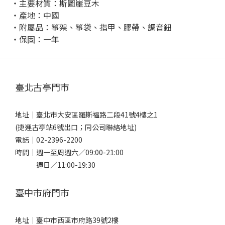
・主要材質：斯圖崖豆木
・產地：中國
・附屬品：
箏架、箏袋、指甲、膠帶、調音鈕
・保固：一年
臺北古亭門市
地址｜
臺北市大安區羅斯福路二段41號4樓之1
(捷運古亭站6號出口；同公司聯絡地址)
電話｜
02-2396-2200
時間｜週一至周週六／09:00-21:00
週日／11:00-19:30
臺中市府門市
地址｜
臺中市西區市府路39號2樓