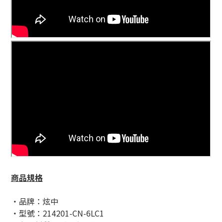
商品規格
・品牌：炫中
・型號：214201-CN-6LC1