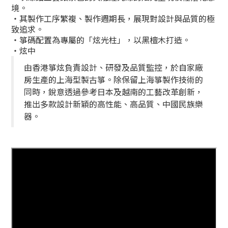
境。
・其製作
工序繁複、製作週期長，展現對設計與品質的極
致追求。
・箏碼配置為
專屬的「炫光柱」
，以黑檀木打造。
・炫中
由香港箏炫負責設計、研發及品質監控，於自家廠
房生產的上海型製古箏。
除保留上海箏製作技術的
同時，銳意透過參考日本及越南的工藝改革創新，
推出多款設計新穎的高性能、高品質、中國民族樂
器。