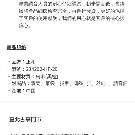
專業調音人員的耐心仔細調試，初步開音後，會繼
續將產品細節檢查完全，再進行發貨，更好的保障
了客戶的使用感受，我們的用心就是客戶的省心與
信心。
商品規格
・品牌：正和
234202-HF-20
・型號：
・主要材質：烏木(黑檀)
・附屬品：
箏架、箏袋、指甲、備弦（1、2弦）、調音鈕
・產地：中國
臺北古亭門市