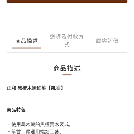
送貨及付款方
商品描述
顧客評價
式
商品描述
正和 黑檀木螺鈿箏【飄香】
商品特色
・
使用烏木屬的黑檀實木製成
。
・
箏首、尾運用螺鈿工藝。