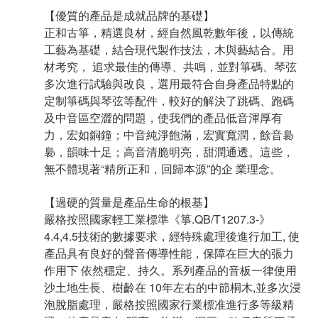
【優質的產品是成就品牌的基礎】
正和古箏，精選良材，經自然風乾數年後，以傳統
工藝為基礎，結合現代製作技法，木與藝結合。用
材考究， 追求最佳的傳導、共鳴，並對箏碼、琴弦
多次進行試驗與改良，選用最符合自身產品特點的
定制箏碼與琴弦等配件，較好的解決了跳碼、跑碼
及中音區空澀的問題，使我們的產品低音渾厚有
力，宏如銅鐘；中音純淨飽滿，宏實寬潤，餘音裊
裊，韻味十足；高音清脆明亮，甜潤通透。這些，
無不體現著“精所正和，回歸本源”的企 業理念。
【過硬的質量是產品生命的根基】
嚴格按照國家輕工業標準《箏.QB/T1207.3-》
4.4,4.5技術的數據要求，經特殊處理後進行加工, 使
產品具有良好的聲音傳導性能，保障在巨大的張力
作用下 依然穩定、持久。
系列產品的音板一律使用
沙土地生長、樹齡在 10年左右的中節桐木,並多次浸
泡脫脂處理，嚴格按照國家行業標准進行多等級精