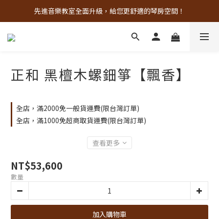
先進音樂教室全面升級，給您更舒適的琴房空間！
古亭門市 + 先進音樂教室週末假日皆有營業
樂器試彈、課程體驗、場地租借，請點此加入 LINE
古亭門市 + 先進音樂教室週末假日皆有營業
正和 黑檀木螺鈿箏【飄香】
全店，滿2000免一般貨運費(限台灣訂單)
全店，滿1000免超商取貨運費(限台灣訂單)
查看更多
NT$53,600
數量
加入購物車