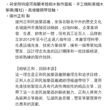
・另使用特級河南蘭考梧桐木製作面板、手工精制黑檀木
箏碼(雁柱)、高增鍍鋼琴弦軸。
・揚州正和 製
揚州正和民族樂器廠，坐落在馳名中外的歷史文化
名城揚州市廣陵區頭橋鎮，佔地60畝。企業集研
發、生產、銷售於一體，現有員工近百人，品牌創
立於2012年至今已走過八個年頭，本廠管理科學、
生產設備先進、技術力量雄厚，擁有一個專業知識
豐富、設計理念先進的設計團隊和一批技藝精湛、
技術熟練的製作技師。
【精斫正和，回歸本源】
這一理念是正和民族樂器廠辦廠理念和追求目標，
正和人在正和民族樂器廠總經理楊越帶領下，運用
先進技術製造出具有代表性傳統性的精品古箏，詮
釋了這一古老民族樂器的藝術魅力。正和人將努力
為振興古箏藝術、弘揚民族音樂，豐富箏樂寶庫作
出應有的貢獻。