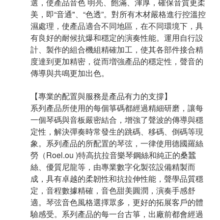
選，使產品音色 明亮、飽滿、渾厚，確保音質更柔
美，即“音通"、“色透”。
對所有木材嚴格進行控溫控
濕處理，使產品適合不同地區，在不同環境下，具
有良好的耐候抗爆和穩定的演奏性能。
運用自行設
計、製作的組合機組精確加工，使其各部件接合精
度達到更加精密，從而増強產品的穩定性，聲音的
傳導與共鳴更加出色。
【專業的配置與服務是產品有力的支撐】
系列產品所使用的每個箏碼都經過精細研磨，讓每
一個琴碼與音板嚴密結合，增強了聲波的傳導與穩
定性，解決彈奏時常發生的跳碼、移碼、倒碼等現
象。
系列產品的所配置的琴弦，一律使用德國羅絲
勞（Roel.ou )特高抗拉音樂琴鋼絲和純正的桑蠶
絲、優質尼龍等，由專業數字化製弦設備精製而
成，具有卓越的柔韌性和抗拉伸性能，聲學品質穩
定，音程數據精確，音色甜美圓潤，演奏手感舒
適。琴弦音色風格選擇眾多，更好的拓展客戶的體
驗感受。
系列產品的每一台古箏，出廠前都會經過