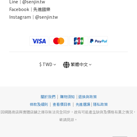
Line｜
@senjin.tw
Facebook｜
先進國樂
Instagram｜
@senjin.tw
$
TWD
繁體中文
關於我們
|
購物須知
|
退換貨政策
條款及細則
|
查看價目表
|
先進選讀
|
隱私政策
因網路商店與實體店舖之庫存無法完全同步，故有可能產生缺貨及價格有異之情況，
敬請見諒。