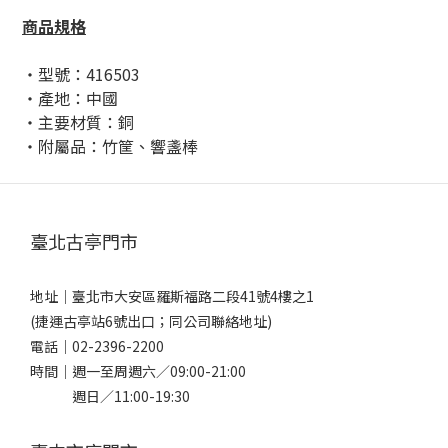
商品規格
・型號：416503
・產地：中國
・主要材質：銅
・附屬品：
竹筐、響盞棒
臺北古亭門市
地址｜
臺北市大安區羅斯福路二段41號4樓之1
(捷運古亭站6號出口；同公司聯絡地址)
電話｜
02-2396-2200
時間｜週一至周週六／09:00-21:00
週日／11:00-19:30