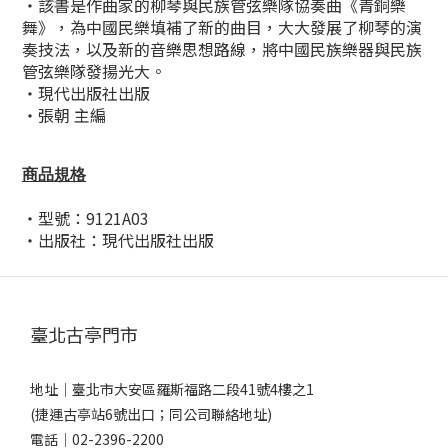
・該書是作曲家的柳琴與民族管弦樂隊協奏曲《青銅樂
舞》，為中國民樂填補了新的曲目，大大發展了柳琴的演
奏技法，以及新的音樂思想路線，將中國民族樂器與民族
管弦樂隊發揚光大。
・現代出版社出版
・張朝 主編
商品規格
・型號：9121A03
・出版社：
現代出版社
出版
臺北古亭門市
地址｜
臺北市大安區羅斯福路二段41號4樓之1
(捷運古亭站6號出口；同公司聯絡地址)
電話｜
02-2396-2200