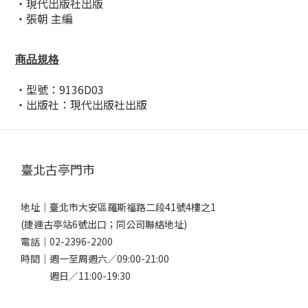
・現代出版社出版
・張朝 主編
商品規格
・型號：9136D03
・出版社：
現代出版社
出版
臺北古亭門市
地址｜
臺北市大安區羅斯福路二段41號4樓之1
(捷運古亭站6號出口；同公司聯絡地址)
電話｜
02-2396-2200
時間｜週一至周週六／09:00-21:00
週日／11:00-19:30