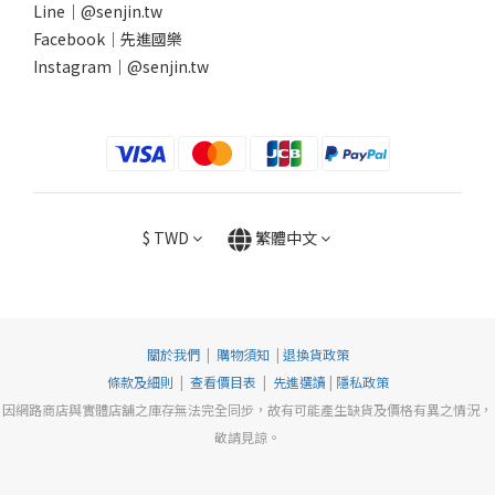
Line｜
@senjin.tw
Facebook｜
先進國樂
Instagram｜
@senjin.tw
$
TWD
繁體中文
關於我們
|
購物須知
|
退換貨政策
條款及細則
|
查看價目表
|
先進選讀
|
隱私政策
因網路商店與實體店舖之庫存無法完全同步，故有可能產生缺貨及價格有異之情況，
敬請見諒。