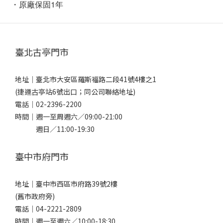
・原廠保固1年
臺北古亭門市
地址｜
臺北市大安區羅斯福路二段41號4樓之1
(捷運古亭站6號出口；同公司聯絡地址)
電話｜
02-2396-2200
時間｜週一至周週六／09:00-21:00
週日／11:00-19:30
臺中市府門市
地址｜
臺中市西區市府路39號2樓
(舊市政府旁)
電話｜
04-2221-2809
時間｜週一至週六／10:00-18:30