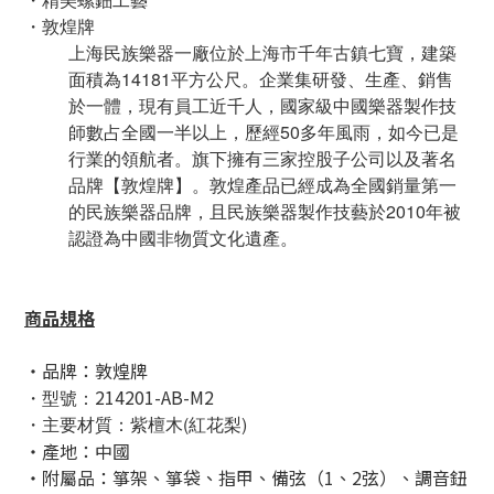
・敦煌牌
上海民族樂器一廠位於上海市千年古鎮七寶，建築
面積為14181平方公尺。企業集研發、生產、銷售
於一體，現有員工近千人，國家級中國樂器製作技
師數占全國一半以上，歷經50多年風雨，如今已是
行業的領航者。旗下擁有三家控股子公司以及著名
品牌【敦煌牌】。敦煌產品已經成為全國銷量第一
的民族樂器品牌，且民族樂器製作技藝於2010年被
認證為中國非物質文化遺產。
商品規格
・品牌：敦煌牌
214201-AB-M2
・型號：
・主要材質：紫檀木(紅花梨)
・產地：中國
・附屬品：
箏架、箏袋、指甲、備弦（1、2弦）、調音鈕