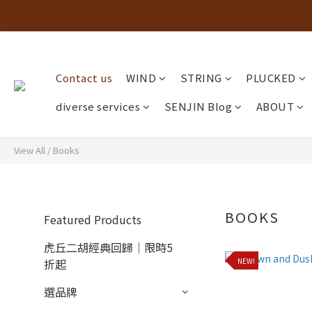
Contact us
WIND
STRING
PLUCKED
diverse services
SENJIN Blog
ABOUT
View All
/
Books
BOOKS
Featured Products
虎丘二胡經典回歸｜限時5
NEW!
折起
選品牌