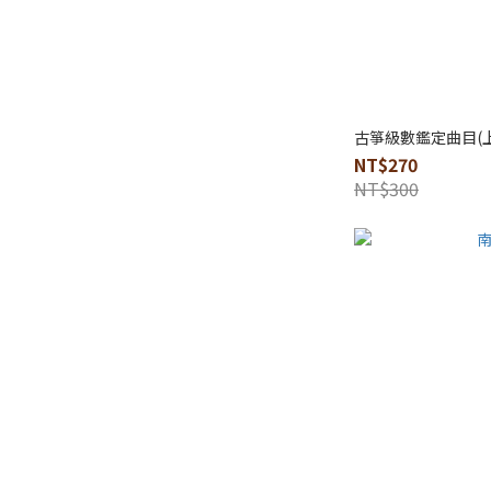
古箏級數鑑定曲目(上
NT$270
NT$300