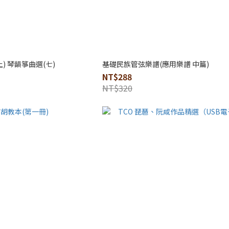
) 琴韻箏曲選(七)
基礎民族管弦樂譜(應用樂譜 中篇)
NT$288
NT$320