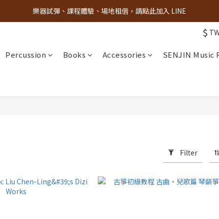
樂器試彈、課程體驗、場地租借，請點此加入 LINE
古亭門市 + 先進音樂教室週末假日皆有營業
$
T
古亭門市 + 先進音樂教室週末假日皆有營業
Percussion
Books
Accessories
SENJIN Music
Filter