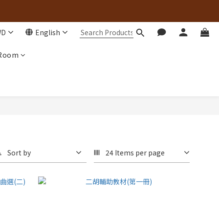
WD
English
 Room
Sort by
24 Items per page