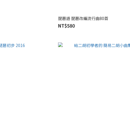
琵琶語 琵琶改編流行曲80首
NT$580