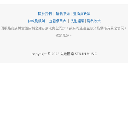
關於我們
|
購物須知
|
退換貨政策
條款及細則
|
查看價目表
|
先進選讀
|
隱私政策
因網路商店與實體店舖之庫存無法完全同步，故有可能產生缺貨及價格有異之情況，
敬請見諒。
copyright © 2023 先進國樂 SENJIN MUSIC