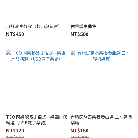
上
海
音
樂
月琴演奏教程（技巧與練習）
古琴重奏曲集
學
NT$450
NT$500
院
出
版
社
(1)
人
民
音
樂
出
版
社
TCO 國樂秘笈捌佰式—樂團片段
台灣民族器樂獨奏曲選 三、彈撥
(1)
精選（USB電子樂譜）
樂篇
NT$720
NT$180
原
NT$800
NT$200