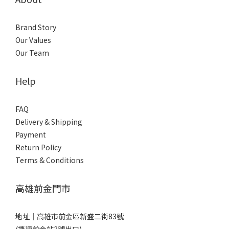
Brand Story
Our Values
Our Team
Help
FAQ
Delivery & Shipping
Payment
Return Policy
Terms & Conditions
高雄前金門市
地址｜
高雄市前金區新盛二街83號