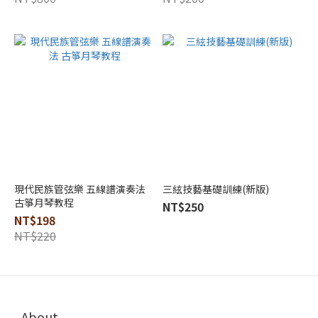
鄉
音
樂
文
教
事
業
(1)
學
藝
出
版
現代民族管弦樂 五線譜演奏法
三絃技藝基礎訓練(新版)
社
古箏月琴教程
NT$250
(1)
NT$198
NT$220
About