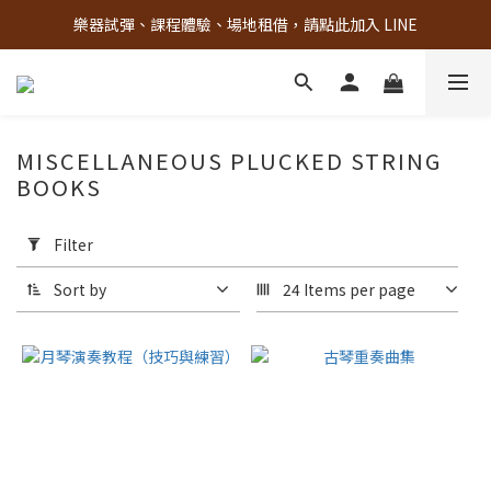
樂器試彈、課程體驗、場地租借，請點此加入 LINE
古亭門市 + 先進音樂教室週末假日皆有營業
古亭門市 + 先進音樂教室週末假日皆有營業
MISCELLANEOUS PLUCKED STRING
BOOKS
Apply
Filter
(0/20)
Filter
Sort by
24 Items per page
Brand
臺北
市立
國樂
團
TCO
(2)