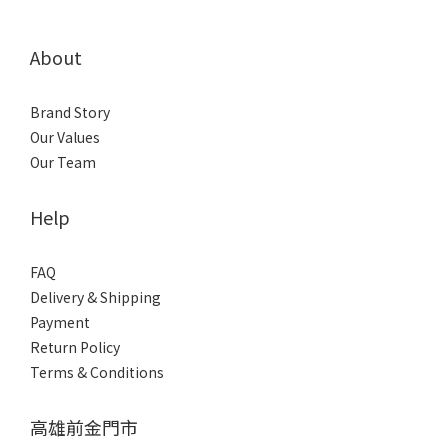
About
Brand Story
Our Values
Our Team
Help
FAQ
Delivery & Shipping
Payment
Return Policy
Terms & Conditions
高雄前金門市