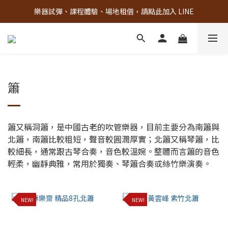
樂器試彈、課程體驗、場地租借，請點此加入 LINE
古亭門市 + 先進音樂教室週末假日皆有營業
古亭門市 + 先進音樂教室週末假日皆有營業
簫
簫又稱洞簫，是中國古老的吹管樂器，目前主要分為南簫與
北簫，南簫比較粗短，聲音較圓潤厚實；北簫又稱琴簫，比
較細長，通常跟古琴合奏，音色較溫婉。整體而言簫的音色
輕柔，幽靜典雅，常用於獨奏、琴簫合奏或絲竹樂演奏。
NEW!
NEW!