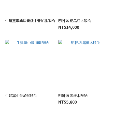
紅
酸
枝
牛建黨專業演奏級中音加鍵嗩吶
明軒坊 精品紅木嗩吶
木
NT$14,000
(4)
黑
酸
枝
木
(4)
花
梨
木
(1)
紫
牛建黨中音加鍵嗩吶
明軒坊 黑檀木嗩吶
檀
NT$5,800
木
(2)