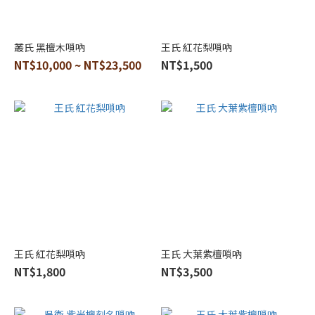
明
軒
叢氏 黑檀木嗩吶
王氏 紅花梨嗩吶
坊
NT$10,000 ~ NT$23,500
NT$1,500
(1)
陳
阿
有
(1)
王氏 紅花梨嗩吶
王氏 大葉紫檀嗩吶
NT$1,800
NT$3,500