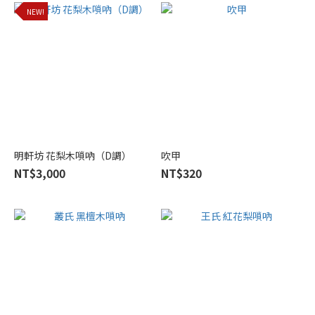
NEW!
Brand
王
氏
(4)
吳
衛
(3)
明軒坊 花梨木嗩吶（D調）
吳
吹甲
氏
NT$3,000
NT$320
(2)
牛
建
黨
(2)
叢
氏
(1)