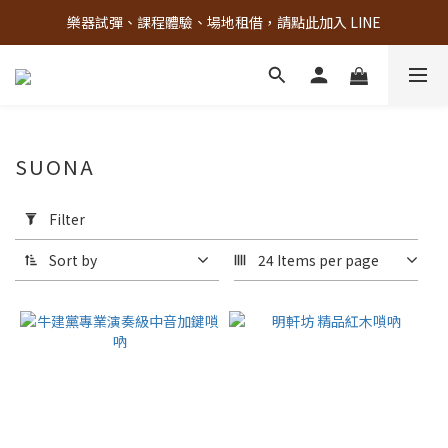
樂器試彈、課程體驗、場地租借，請點此加入 LINE
古亭門市 + 先進音樂教室週末假日皆有營業
古亭門市 + 先進音樂教室週末假日皆有營業
SUONA
Apply
Filter
Filter
(0/20)
Sort by
24 Items per page
Material
others
(1)
烏
木
(4)