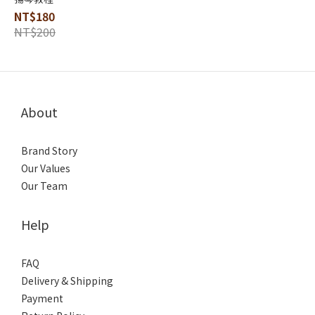
NT$180
NT$200
About
Brand Story
Our Values
Our Team
Help
FAQ
Delivery & Shipping
Payment