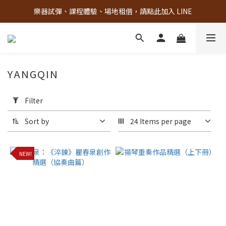
樂器試彈、課程體驗、場地租借，請點此加入 LINE
古亭門市 + 先進音樂教室週末假日皆有營業
古亭門市 + 先進音樂教室週末假日皆有營業
YANGQIN
Apply
Filter
Filter
(0/20)
Sort by
24 Items per page
Brand
NEW!
上
海
音
樂
出
版
社