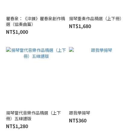
(6)
其
瞿春泉：《淬鍊》瞿春泉創作精
揚琴重奏作品精選（上下冊）
他
選（協奏曲篇）
NT$1,680
(3)
NT$1,000
台
灣
揚
琴
發
展
協
會
(2)
香港
中樂
揚琴當代音樂作品精選（上下
跟我學揚琴
團
冊）五線譜版
NT$360
HKCO
NT$1,280
(2)