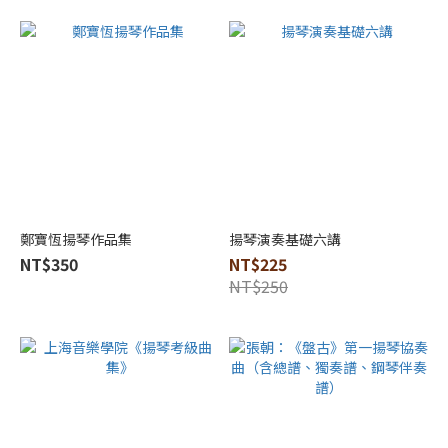
上
海
音
樂
學
院
(1)
人
民
音
鄭寶恆揚琴作品集
揚琴演奏基礎六講
樂
NT$350
NT$225
出
NT$250
版
社
(1)
原
鄉
音
樂