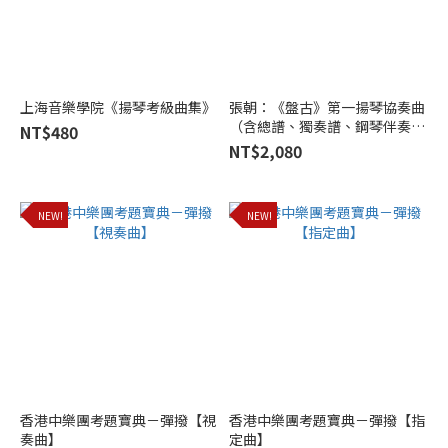
文
教
事
業
(1)
上海音樂學院《揚琴考級曲集》
張朝：《盤古》第一揚琴協奏曲
（含總譜、獨奏譜、鋼琴伴奏
NT$480
台
譜）
NT$2,080
灣
揚
琴
NEW!
NEW!
樂
團
(1)
學
藝
出
版
社
(1)
香港中樂團考題寶典－彈撥【視
香港中樂團考題寶典－彈撥【指
奏曲】
定曲】
Show