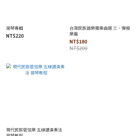
揚琴專輯
台灣民族器樂獨奏曲選 三、彈撥
樂篇
NT$220
NT$180
NT$200
現代民族管弦樂 五線譜演奏法
揚琴教程