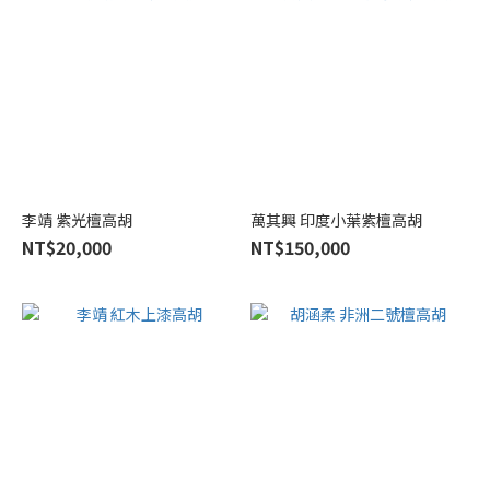
萬
其
興
(3)
敦
煌
牌
(2)
李靖 紫光檀高胡
萬其興 印度小葉紫檀高胡
李
NT$20,000
NT$150,000
靖
(2)
王
根
興
(2)
胡
涵
柔