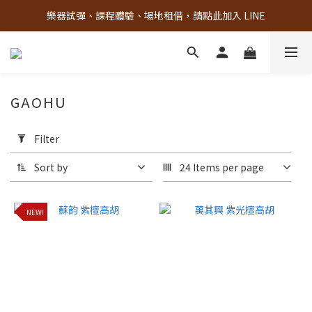
樂器試彈、課程體驗、場地租借，請點此加入 LINE
古亭門市 + 先進音樂教室週末假日皆有營業
古亭門市 + 先進音樂教室週末假日皆有營業
GAOHU
Apply
Filter
Filter
(0/20)
Sort by
24 Items per page
Material
NEW!
others
(3)
非
洲
二
號