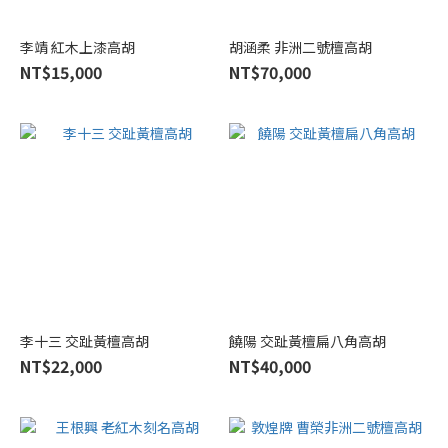
(2)
蘇
李靖 紅木上漆高胡
胡涵柔 非洲二號檀高胡
韵
NT$15,000
NT$70,000
許
佳
君
(2)
其
他
(1)
張
鐘
(1)
李十三 交趾黃檀高胡
饒陽 交趾黃檀扁八角高胡
星
NT$22,000
NT$40,000
海
(1)
Show
more