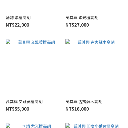
檀
(7)
蘇韵 紫檀高胡
萬其興 紫光檀高胡
紅
NT$22,000
NT$27,000
酸
枝
木
(7)
黑
酸
枝
木
(4)
紫
檀
木
萬其興 交趾黃檀高胡
萬其興 古夷蘇木高胡
(2)
NT$55,000
NT$16,000
Brand