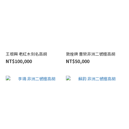
王根興 老紅木刻名高胡
敦煌牌 曹榮非洲二號檀高胡
NT$100,000
NT$50,000