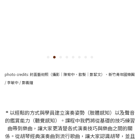
photo credits: 封面藝術照（攝影｜陳宥中、妝髮｜鄭絜文）、新竹青年國樂團
/ 李敏中 / 鄭義鐘
❝ 以經鬆的方式與學員建立演奏姿勢（肢體感知）以及聲音
的鑑賞能力（聽覺感知）。課程中我們將從基礎的技巧練習
曲帶到樂曲，讓大家更清楚各式演奏技巧與樂曲之間的關
係。從胡琴經典演奏曲到流行歌曲，讓大家認識胡琴，並且