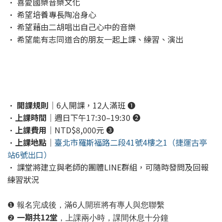
• 喜愛國樂音樂文化
• 希望培養專長陶冶身心
• 希望藉由二胡唱出自己心中的音樂
• 希望能有志同道合的朋友一起上課、練習、演出
•
開課規則
｜6人開課，12人滿班 ❶
•
上課時間
｜週日下午17:30–19:30 ❷
•
上課費用
｜NTD$8,000元 ❸
•
上課地點
｜
臺北市羅斯福路二段41號4樓之1（捷運古亭
站6號出口）
• 課堂將建立與老師的團體LINE群組，可隨時發問及回報
練習狀況
❶ 報名完成後，滿6人開班將有專人與您聯繫
一期共12堂
❷
，上課兩小時，課間休息十分鐘