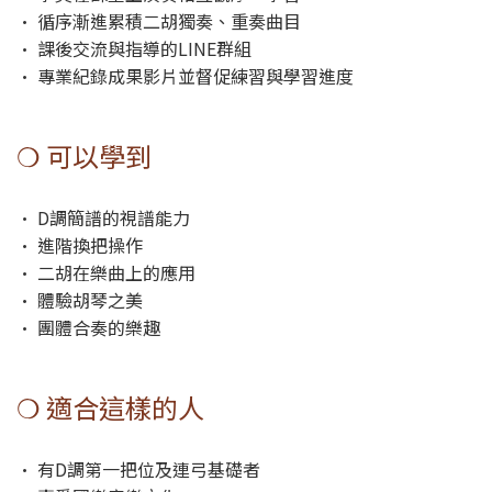
• 循序漸進累積二胡獨奏、重奏曲目
• 課後交流與指導的LINE群組
• 專業紀錄成果影片並督促練習與學習進度
❍ 可以學到
• D調簡譜的視譜能力
• 進階換把操作
• 二胡在樂曲上的應用
• 體驗胡琴之美
• 團體合奏的樂趣
❍ 適合這樣的人
• 有D調第一把位及連弓基礎者