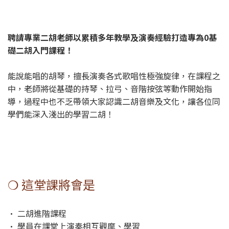
聘請專業二胡老師以累積多年教學及演奏經驗打造專為0基
礎二胡入門課程！
能說能唱的胡琴，擅長演奏各式歌唱性極強旋律，在課程之
中，老師將從基礎的持琴、拉弓、音階按弦等動作開始指
導，過程中也不乏帶領大家認識二胡音樂及文化，讓各位同
學們能深入淺出的學習二胡！
❍ 這堂課將會是
• 二胡進階課程
• 學員在課堂上演奏相互觀摩、學習