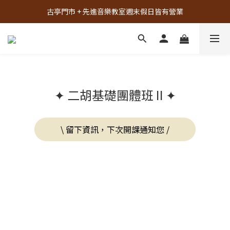
古亭門市 + 先進音樂教室週末假日皆有營業
古亭門市 + 先進音樂教室週末假日皆有營業
先進音樂教室全面升級，給您更舒適的琴房空間！
樂器試彈、課程體驗、場地租借，請點此加入 LINE
古亭門市 + 先進音樂教室週末假日皆有營業
✦ 二胡基礎團體班 II ✦
\ 留下資訊，下次開課通知您 /